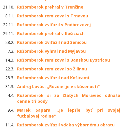
31.10.
Ružomberok prehral v Trenčíne
8.11.
Ružomberok remizoval s Trnavou
22.11.
Ružomberok zvíťazil v Podbrezovej
29.11.
Ružomberok prehral v Košiciach
28.2.
Ružomberok zvíťazil nad Senicou
7.3.
Ružomberok vyhral nad Myjavou
14.3.
Ružomberok remizoval s Banskou Bystricou
22.3.
Ružomberok remizoval so Žilinou
28.3.
Ružomberok zvíťazil nad Košicami
31.3.
Andrej Lovás: ,,Rozdiel je v skúsenosti"
4.4.
Ružomberok si zo Zlatých Moraviec odnáša
cenné tri body
9.4.
Marek Sapara: ,,Je lepšie byť pri svojej
futbalovej rodine"
11.4.
Ružomberok zvíťazil vďaka výbornému obratu