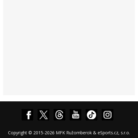
Copyright © 2015-2026 MFK Ružomberok & eSports.cz, s.r.o.