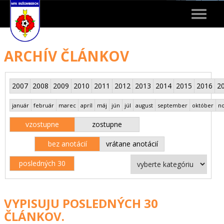
Toggle
navigat
ARCHÍV ČLÁNKOV
2007
2008
2009
2010
2011
2012
2013
2014
2015
2016
2
január
február
marec
apríl
máj
jún
júl
august
september
október
n
vzostupne
zostupne
bez anotácií
vrátane anotácií
posledných 30
VYPISUJU POSLEDNÝCH 30
ČLÁNKOV.