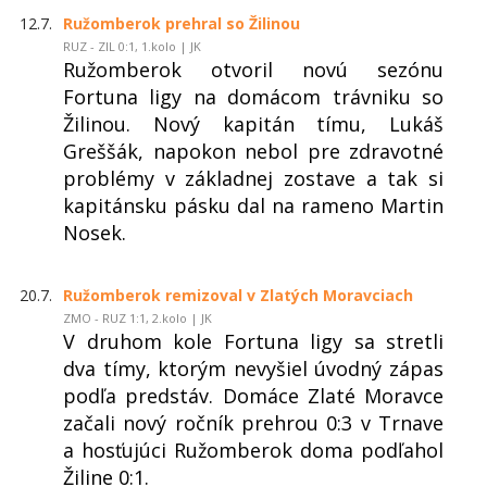
12.7.
Ružomberok prehral so Žilinou
RUZ - ZIL 0:1, 1.kolo | JK
Ružomberok otvoril novú sezónu
Fortuna ligy na domácom trávniku so
Žilinou. Nový kapitán tímu, Lukáš
Greššák, napokon nebol pre zdravotné
problémy v základnej zostave a tak si
kapitánsku pásku dal na rameno Martin
Nosek.
20.7.
Ružomberok remizoval v Zlatých Moravciach
ZMO - RUZ 1:1, 2.kolo | JK
V druhom kole Fortuna ligy sa stretli
dva tímy, ktorým nevyšiel úvodný zápas
podľa predstáv. Domáce Zlaté Moravce
začali nový ročník prehrou 0:3 v Trnave
a hosťujúci Ružomberok doma podľahol
Žiline 0:1.