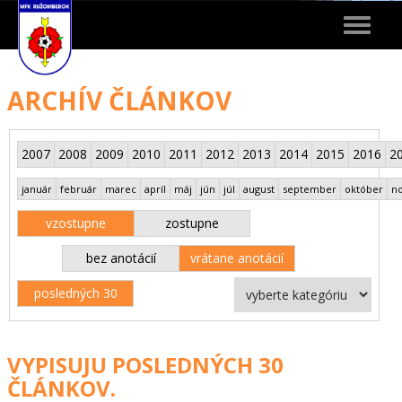
Toggle
navigat
ARCHÍV ČLÁNKOV
2007
2008
2009
2010
2011
2012
2013
2014
2015
2016
2
január
február
marec
apríl
máj
jún
júl
august
september
október
n
vzostupne
zostupne
bez anotácií
vrátane anotácií
posledných 30
VYPISUJU POSLEDNÝCH 30
ČLÁNKOV.