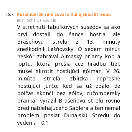
26.7.
Ružomberok remizoval s Dunajskou Stredou
RUZ - DST 1:1, 3.kolo | JK
V stretnutí tabuľkových susedov sa ako
prví dostali do šance hostia, ale
Brašeňovu strelu z 13. minúty
zneškodnil Lešňovský. O sedem minút
neskôr zahrával Almaský priamy kop a
loptu, ktorá prešla cez hradbu tiel,
musel skrotiť hosťujúci gólman. V 26.
minúte strieľal zblízka nepresne
hosťujúci Jurčo. Keď sa už zdalo, že
polčas skončí bez gólov, ružomberský
brankár vyrazil Brašeňovu strelu rovno
pred nabiehajúceho Sablera a ten nemal
problém poslať Dunajskú Stredu do
vedenia - 0:1.