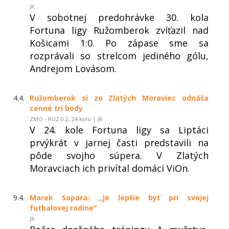
JK
V sobotnej predohrávke 30. kola
Fortuna ligy Ružomberok zvíťazil nad
Košicami 1:0. Po zápase sme sa
rozprávali so strelcom jediného gólu,
Andrejom Lovásom.
4.4.
Ružomberok si zo Zlatých Moraviec odnáša
cenné tri body
ZMO - RUZ 0:2, 24.kolo | JK
V 24. kole Fortuna ligy sa Liptáci
prvýkrát v jarnej časti predstavili na
pôde svojho súpera. V Zlatých
Moravciach ich privítal domáci ViOn.
9.4.
Marek Sapara: ,,Je lepšie byť pri svojej
futbalovej rodine"
JK