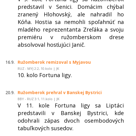
predstavil v Senici. Domácim chýbal
zranený Hlohovský, ale nahradil ho
Kóňa. Hostia sa nemohli spoľahnúť na
mladého reprezentanta Zreľáka a svoju
premiéru v ružomberskom drese
absolvoval hosťujúci Janič.
16.9.
Ružomberok remizoval s Myjavou
RUZ - MYJ 2:2, 10.kolo | JK
10. kolo Fortuna ligy.
20.9.
Ružomberok prehral v Banskej Bystrici
BBY - RUZ 3:1, 11.kolo | JK
V 11. kole Fortuna ligy sa Liptáci
predstavili v Banskej Bystrici, kde
odohrali zápas dvoch osembodových
tabuľkových susedov.