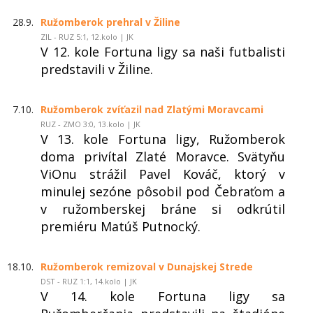
28.9.
Ružomberok prehral v Žiline
ZIL - RUZ 5:1, 12.kolo | JK
V 12. kole Fortuna ligy sa naši futbalisti
predstavili v Žiline.
7.10.
Ružomberok zvíťazil nad Zlatými Moravcami
RUZ - ZMO 3:0, 13.kolo | JK
V 13. kole Fortuna ligy, Ružomberok
doma privítal Zlaté Moravce. Svätyňu
ViOnu strážil Pavel Kováč, ktorý v
minulej sezóne pôsobil pod Čebraťom a
v ružomberskej bráne si odkrútil
premiéru Matúš Putnocký.
18.10.
Ružomberok remizoval v Dunajskej Strede
DST - RUZ 1:1, 14.kolo | JK
V 14. kole Fortuna ligy sa