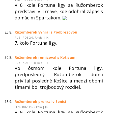
V 6. kole Fortuna ligy sa Ružomberok
predstavil v Trnave, kde odohral zápas s
domácim Spartakom.
23.8.
Ružomberok vyhral s Podbrezovou
RUZ - POB 2:0, 7.kolo | JK
7. kolo Fortuna ligy.
30.8.
Ružomberok remizoval s Košicami
RUZ - KOS 1:1, 8.kolo | JK
Vo ôsmom kole Fortuna ligy,
predposledný Ružomberok doma
privítal posledné Košice a medzi obomi
tímami bol trojbodový rozdiel.
13.9.
Ružomberok prehral v Senici
SEN - RUZ 1:0, 9.kolo | JK
V 9. kole Fortuna ligy sa Ružomberok