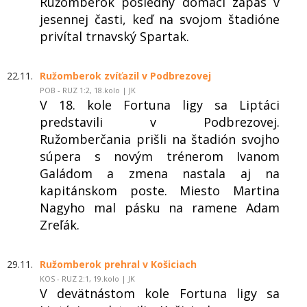
Ružomberok posledný domáci zápas v
jesennej časti, keď na svojom štadióne
privítal trnavský Spartak.
22.11.
Ružomberok zvíťazil v Podbrezovej
POB - RUZ 1:2, 18.kolo | JK
V 18. kole Fortuna ligy sa Liptáci
predstavili v Podbrezovej.
Ružomberčania prišli na štadión svojho
súpera s novým trénerom Ivanom
Galádom a zmena nastala aj na
kapitánskom poste. Miesto Martina
Nagyho mal pásku na ramene Adam
Zreľák.
29.11.
Ružomberok prehral v Košiciach
KOS - RUZ 2:1, 19.kolo | JK
V devätnástom kole Fortuna ligy sa