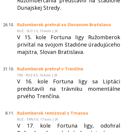
Ružomberčania predstavili na štadióne
Dunajskej Stredy.
26.10.
Ružomberok prehral so Slovanom Bratislava
RUZ - SLO 1:2, 15.kolo | JK
V 15. kole Fortuna ligy Ružomberok
privítal na svojom štadióne úradujúceho
majstra, Slovan Bratislava.
31.10.
Ružomberok prehral v Trenčíne
TRE - RUZ 4:3, 16.kolo | JK
V 16. kole Fortuna ligy sa Liptáci
predstavili na trávniku momentálne
prvého Trenčína.
8.11.
Ružomberok remizoval s Trnavou
RUZ - TRN 0:0, 17.kolo | JK
V 17. kole Fortuna ligy, odohral