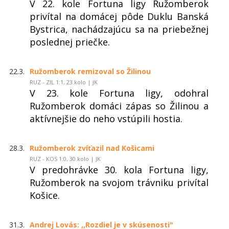
V 22. kole Fortuna ligy Ružomberok
privítal na domácej pôde Duklu Banská
Bystrica, nachádzajúcu sa na priebežnej
poslednej priečke.
22.3.
Ružomberok remizoval so Žilinou
RUZ - ZIL 1:1, 23.kolo | JK
V 23. kole Fortuna ligy, odohral
Ružomberok domáci zápas so Žilinou a
aktívnejšie do neho vstúpili hostia.
28.3.
Ružomberok zvíťazil nad Košicami
RUZ - KOS 1:0, 30.kolo | JK
V predohrávke 30. kola Fortuna ligy,
Ružomberok na svojom trávniku privítal
Košice.
31.3.
Andrej Lovás: ,,Rozdiel je v skúsenosti"