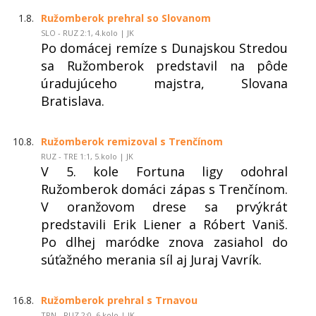
1.8.
Ružomberok prehral so Slovanom
SLO - RUZ 2:1, 4.kolo | JK
Po domácej remíze s Dunajskou Stredou
sa Ružomberok predstavil na pôde
úradujúceho majstra, Slovana
Bratislava.
10.8.
Ružomberok remizoval s Trenčínom
RUZ - TRE 1:1, 5.kolo | JK
V 5. kole Fortuna ligy odohral
Ružomberok domáci zápas s Trenčínom.
V oranžovom drese sa prvýkrát
predstavili Erik Liener a Róbert Vaniš.
Po dlhej maródke znova zasiahol do
súťažného merania síl aj Juraj Vavrík.
16.8.
Ružomberok prehral s Trnavou
TRN - RUZ 2:0, 6.kolo | JK