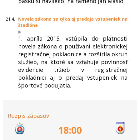
pásku si navliekol na rameno Ján Maslo.
21.4.
Novela zákona sa týka aj predaja vstupeniek na
štadióne
JK
1. apríla 2015, vstúpila do platnosti
novela zákona o používaní elektronickej
registračnej pokladnice a rozšírila okruh
služieb, na ktoré sa vzťahuje povinnosť
evidencie tržieb v registračnej
pokladnici aj o predaj vstupeniek na
športové podujatia.
Rozpis zápasov
18:00