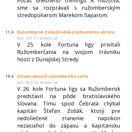
Počas dnešného tréningu A mužstva,
sme sa rozprávali s ružomberským
stredopoliarom Marekom Saparom.
11.4.
Ružomberok zvíťazil vďaka výbornému obratu
RUZ - DST 2:1, 25.kolo | JK
V 25. kole Fortuna ligy privítali
Ružomberčania na svojom trávniku
hostí z Dunajskej Stredy.
18.4.
Slovan ukončil ružomberskú sériu
SLO - RUZ 1:0, 26.kolo | JK
V 26. kole Fortuna ligy sa Ružomberok
predstavil na pôde bratislavského
Slovana. Tímu spod Čebraťa chýbal
kapitán Štefan Zošák, ktorý pre
nedoliečené zranenie napokon
nezasiahol do zápasu a kapitánsku