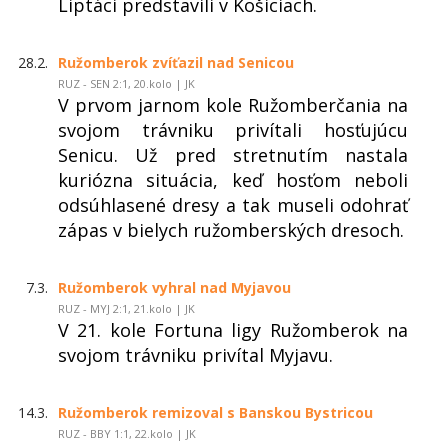
Liptáci predstavili v Košiciach.
28.2.
Ružomberok zvíťazil nad Senicou
RUZ - SEN 2:1, 20.kolo | JK
V prvom jarnom kole Ružomberčania na
svojom trávniku privítali hosťujúcu
Senicu. Už pred stretnutím nastala
kuriózna situácia, keď hosťom neboli
odsúhlasené dresy a tak museli odohrať
zápas v bielych ružomberských dresoch.
7.3.
Ružomberok vyhral nad Myjavou
RUZ - MYJ 2:1, 21.kolo | JK
V 21. kole Fortuna ligy Ružomberok na
svojom trávniku privítal Myjavu.
14.3.
Ružomberok remizoval s Banskou Bystricou
RUZ - BBY 1:1, 22.kolo | JK