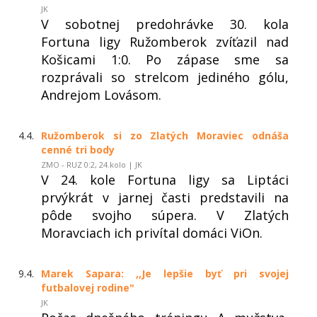
JK
V sobotnej predohrávke 30. kola
Fortuna ligy Ružomberok zvíťazil nad
Košicami 1:0. Po zápase sme sa
rozprávali so strelcom jediného gólu,
Andrejom Lovásom.
4.4.
Ružomberok si zo Zlatých Moraviec odnáša
cenné tri body
ZMO - RUZ 0:2, 24.kolo | JK
V 24. kole Fortuna ligy sa Liptáci
prvýkrát v jarnej časti predstavili na
pôde svojho súpera. V Zlatých
Moravciach ich privítal domáci ViOn.
9.4.
Marek Sapara: ,,Je lepšie byť pri svojej
futbalovej rodine"
JK