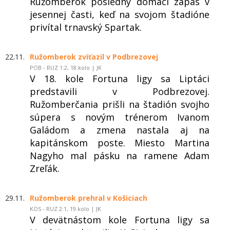
Ružomberok posledný domáci zápas v
jesennej časti, keď na svojom štadióne
privítal trnavský Spartak.
22.11.
Ružomberok zvíťazil v Podbrezovej
POB - RUZ 1:2, 18.kolo | JK
V 18. kole Fortuna ligy sa Liptáci
predstavili v Podbrezovej.
Ružomberčania prišli na štadión svojho
súpera s novým trénerom Ivanom
Galádom a zmena nastala aj na
kapitánskom poste. Miesto Martina
Nagyho mal pásku na ramene Adam
Zreľák.
29.11.
Ružomberok prehral v Košiciach
KOS - RUZ 2:1, 19.kolo | JK
V devätnástom kole Fortuna ligy sa