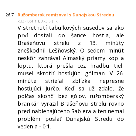
26.7.
Ružomberok remizoval s Dunajskou Stredou
RUZ - DST 1:1, 3.kolo | JK
V stretnutí tabuľkových susedov sa ako
prví dostali do šance hostia, ale
Brašeňovu strelu z 13. minúty
zneškodnil Lešňovský. O sedem minút
neskôr zahrával Almaský priamy kop a
loptu, ktorá prešla cez hradbu tiel,
musel skrotiť hosťujúci gólman. V 26.
minúte strieľal zblízka nepresne
hosťujúci Jurčo. Keď sa už zdalo, že
polčas skončí bez gólov, ružomberský
brankár vyrazil Brašeňovu strelu rovno
pred nabiehajúceho Sablera a ten nemal
problém poslať Dunajskú Stredu do
vedenia - 0:1.