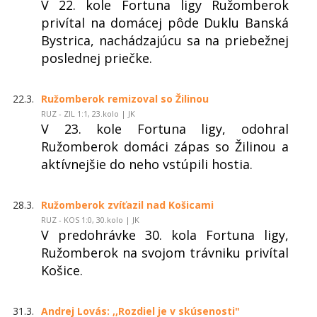
V 22. kole Fortuna ligy Ružomberok
privítal na domácej pôde Duklu Banská
Bystrica, nachádzajúcu sa na priebežnej
poslednej priečke.
22.3.
Ružomberok remizoval so Žilinou
RUZ - ZIL 1:1, 23.kolo | JK
V 23. kole Fortuna ligy, odohral
Ružomberok domáci zápas so Žilinou a
aktívnejšie do neho vstúpili hostia.
28.3.
Ružomberok zvíťazil nad Košicami
RUZ - KOS 1:0, 30.kolo | JK
V predohrávke 30. kola Fortuna ligy,
Ružomberok na svojom trávniku privítal
Košice.
31.3.
Andrej Lovás: ,,Rozdiel je v skúsenosti"