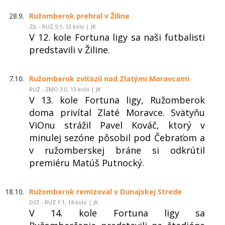
28.9.
Ružomberok prehral v Žiline
ZIL - RUZ 5:1, 12.kolo | JK
V 12. kole Fortuna ligy sa naši futbalisti
predstavili v Žiline.
7.10.
Ružomberok zvíťazil nad Zlatými Moravcami
RUZ - ZMO 3:0, 13.kolo | JK
V 13. kole Fortuna ligy, Ružomberok
doma privítal Zlaté Moravce. Svätyňu
ViOnu strážil Pavel Kováč, ktorý v
minulej sezóne pôsobil pod Čebraťom a
v ružomberskej bráne si odkrútil
premiéru Matúš Putnocký.
18.10.
Ružomberok remizoval v Dunajskej Strede
DST - RUZ 1:1, 14.kolo | JK
V 14. kole Fortuna ligy sa