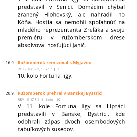
predstavil v Senici. Domácim chýbal
zranený Hlohovský, ale nahradil ho
Kóňa. Hostia sa nemohli spoľahnúť na
mladého reprezentanta Zreľáka a svoju
premiéru v ružomberskom drese
absolvoval hosťujúci Janič.
16.9.
Ružomberok remizoval s Myjavou
RUZ - MYJ 2:2, 10.kolo | JK
10. kolo Fortuna ligy.
20.9.
Ružomberok prehral v Banskej Bystrici
BBY - RUZ 3:1, 11.kolo | JK
V 11. kole Fortuna ligy sa Liptáci
predstavili v Banskej Bystrici, kde
odohrali zápas dvoch osembodových
tabuľkových susedov.