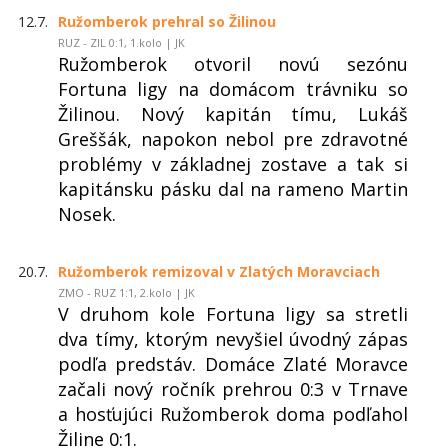
12.7.
Ružomberok prehral so Žilinou
RUZ - ZIL 0:1, 1.kolo | JK
Ružomberok otvoril novú sezónu
Fortuna ligy na domácom trávniku so
Žilinou. Nový kapitán tímu, Lukáš
Greššák, napokon nebol pre zdravotné
problémy v základnej zostave a tak si
kapitánsku pásku dal na rameno Martin
Nosek.
20.7.
Ružomberok remizoval v Zlatých Moravciach
ZMO - RUZ 1:1, 2.kolo | JK
V druhom kole Fortuna ligy sa stretli
dva tímy, ktorým nevyšiel úvodný zápas
podľa predstáv. Domáce Zlaté Moravce
začali nový ročník prehrou 0:3 v Trnave
a hosťujúci Ružomberok doma podľahol
Žiline 0:1.