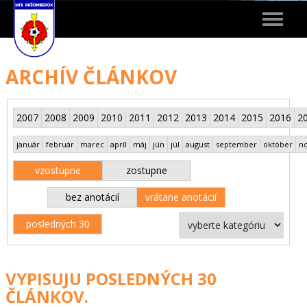
Toggle
navigat
ARCHÍV ČLÁNKOV
2007
2008
2009
2010
2011
2012
2013
2014
2015
2016
2
január
február
marec
apríl
máj
jún
júl
august
september
október
n
vzostupne
zostupne
bez anotácií
vrátane anotácií
posledných 30
VYPISUJU POSLEDNÝCH 30
ČLÁNKOV.