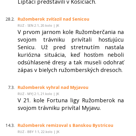
Liptáci predstavili v Košiciach.
28.2.
Ružomberok zvíťazil nad Senicou
RUZ - SEN 2:1, 20.kolo | JK
V prvom jarnom kole Ružomberčania na
svojom trávniku privítali hosťujúcu
Senicu. Už pred stretnutím nastala
kuriózna situácia, keď hosťom neboli
odsúhlasené dresy a tak museli odohrať
zápas v bielych ružomberských dresoch.
7.3.
Ružomberok vyhral nad Myjavou
RUZ - MYJ 2:1, 21.kolo | JK
V 21. kole Fortuna ligy Ružomberok na
svojom trávniku privítal Myjavu.
14.3.
Ružomberok remizoval s Banskou Bystricou
RUZ - BBY 1:1, 22.kolo | JK