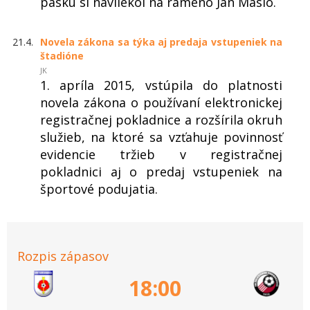
pásku si navliekol na rameno Ján Maslo.
21.4.
Novela zákona sa týka aj predaja vstupeniek na
štadióne
JK
1. apríla 2015, vstúpila do platnosti
novela zákona o používaní elektronickej
registračnej pokladnice a rozšírila okruh
služieb, na ktoré sa vzťahuje povinnosť
evidencie tržieb v registračnej
pokladnici aj o predaj vstupeniek na
športové podujatia.
Rozpis zápasov
18:00