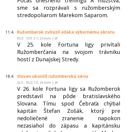
Počas dnešného tréningu A mužstva,
sme sa rozprávali s ružomberským
stredopoliarom Marekom Saparom.
11.4.
Ružomberok zvíťazil vďaka výbornému obratu
RUZ - DST 2:1, 25.kolo | JK
V 25. kole Fortuna ligy privítali
Ružomberčania na svojom trávniku
hostí z Dunajskej Stredy.
18.4.
Slovan ukončil ružomberskú sériu
SLO - RUZ 1:0, 26.kolo | JK
V 26. kole Fortuna ligy sa Ružomberok
predstavil na pôde bratislavského
Slovana. Tímu spod Čebraťa chýbal
kapitán Štefan Zošák, ktorý pre
nedoliečené zranenie napokon
nezasiahol do zápasu a kapitánsku