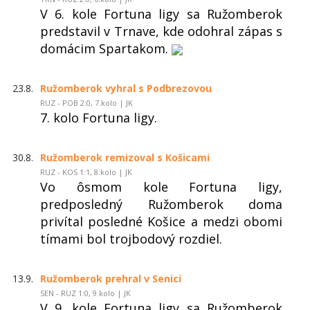
V 6. kole Fortuna ligy sa Ružomberok
predstavil v Trnave, kde odohral zápas s
domácim Spartakom.
23.8.
Ružomberok vyhral s Podbrezovou
RUZ - POB 2:0, 7.kolo | JK
7. kolo Fortuna ligy.
30.8.
Ružomberok remizoval s Košicami
RUZ - KOS 1:1, 8.kolo | JK
Vo ôsmom kole Fortuna ligy,
predposledný Ružomberok doma
privítal posledné Košice a medzi obomi
tímami bol trojbodový rozdiel.
13.9.
Ružomberok prehral v Senici
SEN - RUZ 1:0, 9.kolo | JK
V 9. kole Fortuna ligy sa Ružomberok