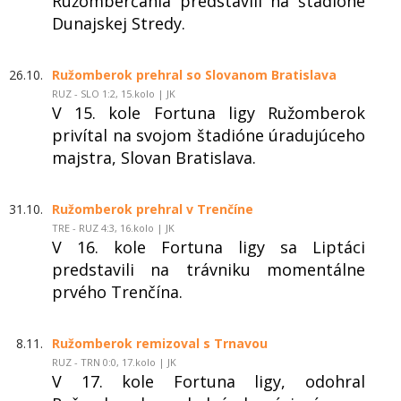
Ružomberčania predstavili na štadióne
Dunajskej Stredy.
26.10.
Ružomberok prehral so Slovanom Bratislava
RUZ - SLO 1:2, 15.kolo | JK
V 15. kole Fortuna ligy Ružomberok
privítal na svojom štadióne úradujúceho
majstra, Slovan Bratislava.
31.10.
Ružomberok prehral v Trenčíne
TRE - RUZ 4:3, 16.kolo | JK
V 16. kole Fortuna ligy sa Liptáci
predstavili na trávniku momentálne
prvého Trenčína.
8.11.
Ružomberok remizoval s Trnavou
RUZ - TRN 0:0, 17.kolo | JK
V 17. kole Fortuna ligy, odohral