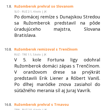
1.8.
Ružomberok prehral so Slovanom
SLO - RUZ 2:1, 4.kolo | JK
Po domácej remíze s Dunajskou Stredou
sa Ružomberok predstavil na pôde
úradujúceho majstra, Slovana
Bratislava.
10.8.
Ružomberok remizoval s Trenčínom
RUZ - TRE 1:1, 5.kolo | JK
V 5. kole Fortuna ligy odohral
Ružomberok domáci zápas s Trenčínom.
V oranžovom drese sa prvýkrát
predstavili Erik Liener a Róbert Vaniš.
Po dlhej maródke znova zasiahol do
súťažného merania síl aj Juraj Vavrík.
16.8.
Ružomberok prehral s Trnavou
TRN - RUZ 2:0, 6.kolo | JK