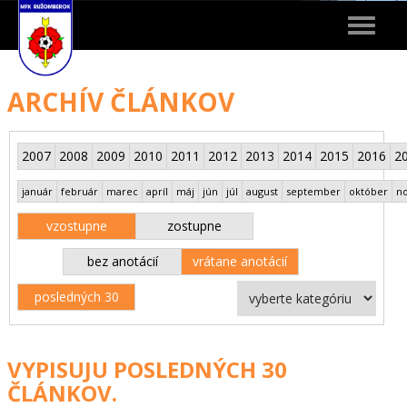
Toggle
navigat
ARCHÍV ČLÁNKOV
2007
2008
2009
2010
2011
2012
2013
2014
2015
2016
2
január
február
marec
apríl
máj
jún
júl
august
september
október
n
vzostupne
zostupne
bez anotácií
vrátane anotácií
posledných 30
VYPISUJU POSLEDNÝCH 30
ČLÁNKOV.