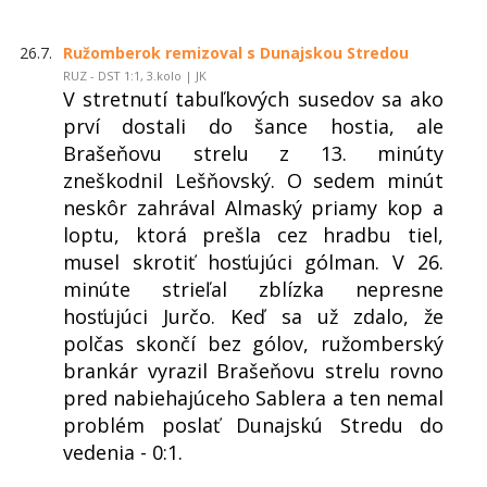
26.7.
Ružomberok remizoval s Dunajskou Stredou
RUZ - DST 1:1, 3.kolo | JK
V stretnutí tabuľkových susedov sa ako
prví dostali do šance hostia, ale
Brašeňovu strelu z 13. minúty
zneškodnil Lešňovský. O sedem minút
neskôr zahrával Almaský priamy kop a
loptu, ktorá prešla cez hradbu tiel,
musel skrotiť hosťujúci gólman. V 26.
minúte strieľal zblízka nepresne
hosťujúci Jurčo. Keď sa už zdalo, že
polčas skončí bez gólov, ružomberský
brankár vyrazil Brašeňovu strelu rovno
pred nabiehajúceho Sablera a ten nemal
problém poslať Dunajskú Stredu do
vedenia - 0:1.