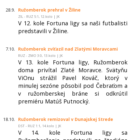
28.9.
Ružomberok prehral v Žiline
ZIL - RUZ 5:1, 12.kolo | JK
V 12. kole Fortuna ligy sa naši futbalisti
predstavili v Žiline.
7.10.
Ružomberok zvíťazil nad Zlatými Moravcami
RUZ - ZMO 3:0, 13.kolo | JK
V 13. kole Fortuna ligy, Ružomberok
doma privítal Zlaté Moravce. Svätyňu
ViOnu strážil Pavel Kováč, ktorý v
minulej sezóne pôsobil pod Čebraťom a
v ružomberskej bráne si odkrútil
premiéru Matúš Putnocký.
18.10.
Ružomberok remizoval v Dunajskej Strede
DST - RUZ 1:1, 14.kolo | JK
V 14. kole Fortuna ligy sa