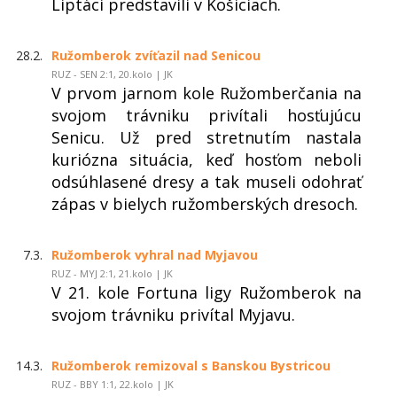
Liptáci predstavili v Košiciach.
28.2.
Ružomberok zvíťazil nad Senicou
RUZ - SEN 2:1, 20.kolo | JK
V prvom jarnom kole Ružomberčania na
svojom trávniku privítali hosťujúcu
Senicu. Už pred stretnutím nastala
kuriózna situácia, keď hosťom neboli
odsúhlasené dresy a tak museli odohrať
zápas v bielych ružomberských dresoch.
7.3.
Ružomberok vyhral nad Myjavou
RUZ - MYJ 2:1, 21.kolo | JK
V 21. kole Fortuna ligy Ružomberok na
svojom trávniku privítal Myjavu.
14.3.
Ružomberok remizoval s Banskou Bystricou
RUZ - BBY 1:1, 22.kolo | JK