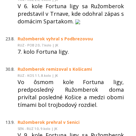
V 6. kole Fortuna ligy sa Ružomberok
predstavil v Trnave, kde odohral zápas s
domácim Spartakom.
23.8.
Ružomberok vyhral s Podbrezovou
RUZ - POB 2:0, 7.kolo | JK
7. kolo Fortuna ligy.
30.8.
Ružomberok remizoval s Košicami
RUZ - KOS 1:1, 8.kolo | JK
Vo ôsmom kole Fortuna ligy,
predposledný Ružomberok doma
privítal posledné Košice a medzi obomi
tímami bol trojbodový rozdiel.
13.9.
Ružomberok prehral v Senici
SEN - RUZ 1:0, 9.kolo | JK
V 9. kole Fortuna ligy sa Ružomberok