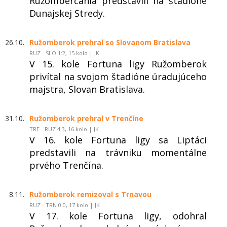
Ružomberčania predstavili na štadióne
Dunajskej Stredy.
26.10.
Ružomberok prehral so Slovanom Bratislava
RUZ - SLO 1:2, 15.kolo | JK
V 15. kole Fortuna ligy Ružomberok
privítal na svojom štadióne úradujúceho
majstra, Slovan Bratislava.
31.10.
Ružomberok prehral v Trenčíne
TRE - RUZ 4:3, 16.kolo | JK
V 16. kole Fortuna ligy sa Liptáci
predstavili na trávniku momentálne
prvého Trenčína.
8.11.
Ružomberok remizoval s Trnavou
RUZ - TRN 0:0, 17.kolo | JK
V 17. kole Fortuna ligy, odohral