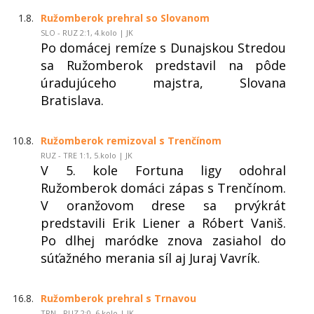
1.8.
Ružomberok prehral so Slovanom
SLO - RUZ 2:1, 4.kolo | JK
Po domácej remíze s Dunajskou Stredou
sa Ružomberok predstavil na pôde
úradujúceho majstra, Slovana
Bratislava.
10.8.
Ružomberok remizoval s Trenčínom
RUZ - TRE 1:1, 5.kolo | JK
V 5. kole Fortuna ligy odohral
Ružomberok domáci zápas s Trenčínom.
V oranžovom drese sa prvýkrát
predstavili Erik Liener a Róbert Vaniš.
Po dlhej maródke znova zasiahol do
súťažného merania síl aj Juraj Vavrík.
16.8.
Ružomberok prehral s Trnavou
TRN - RUZ 2:0, 6.kolo | JK