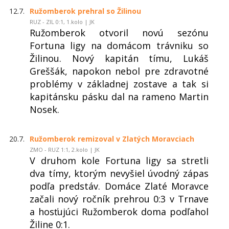
12.7.
Ružomberok prehral so Žilinou
RUZ - ZIL 0:1, 1.kolo | JK
Ružomberok otvoril novú sezónu
Fortuna ligy na domácom trávniku so
Žilinou. Nový kapitán tímu, Lukáš
Greššák, napokon nebol pre zdravotné
problémy v základnej zostave a tak si
kapitánsku pásku dal na rameno Martin
Nosek.
20.7.
Ružomberok remizoval v Zlatých Moravciach
ZMO - RUZ 1:1, 2.kolo | JK
V druhom kole Fortuna ligy sa stretli
dva tímy, ktorým nevyšiel úvodný zápas
podľa predstáv. Domáce Zlaté Moravce
začali nový ročník prehrou 0:3 v Trnave
a hosťujúci Ružomberok doma podľahol
Žiline 0:1.