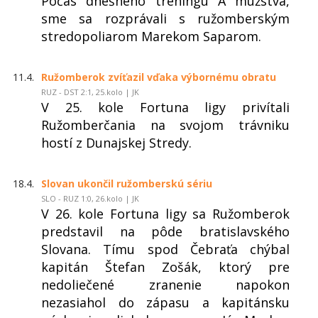
Počas dnešného tréningu A mužstva,
sme sa rozprávali s ružomberským
stredopoliarom Marekom Saparom.
11.4.
Ružomberok zvíťazil vďaka výbornému obratu
RUZ - DST 2:1, 25.kolo | JK
V 25. kole Fortuna ligy privítali
Ružomberčania na svojom trávniku
hostí z Dunajskej Stredy.
18.4.
Slovan ukončil ružomberskú sériu
SLO - RUZ 1:0, 26.kolo | JK
V 26. kole Fortuna ligy sa Ružomberok
predstavil na pôde bratislavského
Slovana. Tímu spod Čebraťa chýbal
kapitán Štefan Zošák, ktorý pre
nedoliečené zranenie napokon
nezasiahol do zápasu a kapitánsku