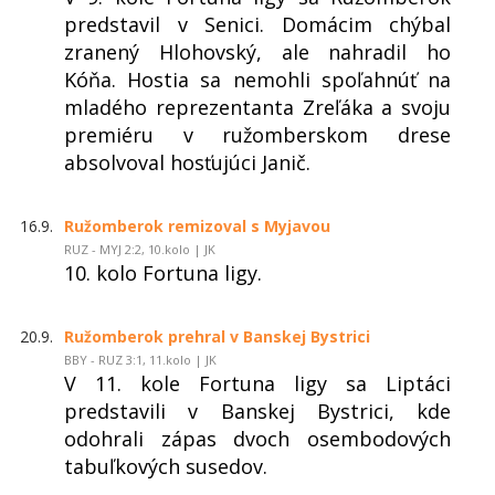
predstavil v Senici. Domácim chýbal
zranený Hlohovský, ale nahradil ho
Kóňa. Hostia sa nemohli spoľahnúť na
mladého reprezentanta Zreľáka a svoju
premiéru v ružomberskom drese
absolvoval hosťujúci Janič.
16.9.
Ružomberok remizoval s Myjavou
RUZ - MYJ 2:2, 10.kolo | JK
10. kolo Fortuna ligy.
20.9.
Ružomberok prehral v Banskej Bystrici
BBY - RUZ 3:1, 11.kolo | JK
V 11. kole Fortuna ligy sa Liptáci
predstavili v Banskej Bystrici, kde
odohrali zápas dvoch osembodových
tabuľkových susedov.