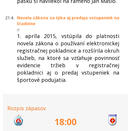
pásku si navliekol na rameno Ján Maslo.
21.4.
Novela zákona sa týka aj predaja vstupeniek na
štadióne
JK
1. apríla 2015, vstúpila do platnosti
novela zákona o používaní elektronickej
registračnej pokladnice a rozšírila okruh
služieb, na ktoré sa vzťahuje povinnosť
evidencie tržieb v registračnej
pokladnici aj o predaj vstupeniek na
športové podujatia.
Rozpis zápasov
18:00