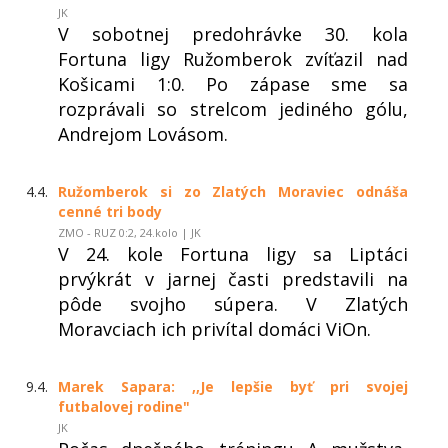
JK
V sobotnej predohrávke 30. kola
Fortuna ligy Ružomberok zvíťazil nad
Košicami 1:0. Po zápase sme sa
rozprávali so strelcom jediného gólu,
Andrejom Lovásom.
4.4.
Ružomberok si zo Zlatých Moraviec odnáša
cenné tri body
ZMO - RUZ 0:2, 24.kolo | JK
V 24. kole Fortuna ligy sa Liptáci
prvýkrát v jarnej časti predstavili na
pôde svojho súpera. V Zlatých
Moravciach ich privítal domáci ViOn.
9.4.
Marek Sapara: ,,Je lepšie byť pri svojej
futbalovej rodine"
JK