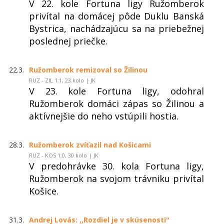
V 22. kole Fortuna ligy Ružomberok
privítal na domácej pôde Duklu Banská
Bystrica, nachádzajúcu sa na priebežnej
poslednej priečke.
22.3.
Ružomberok remizoval so Žilinou
RUZ - ZIL 1:1, 23.kolo | JK
V 23. kole Fortuna ligy, odohral
Ružomberok domáci zápas so Žilinou a
aktívnejšie do neho vstúpili hostia.
28.3.
Ružomberok zvíťazil nad Košicami
RUZ - KOS 1:0, 30.kolo | JK
V predohrávke 30. kola Fortuna ligy,
Ružomberok na svojom trávniku privítal
Košice.
31.3.
Andrej Lovás: ,,Rozdiel je v skúsenosti"