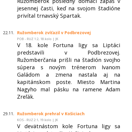
Ružomberok posledný domáci zápas v
jesennej časti, keď na svojom štadióne
privítal trnavský Spartak.
22.11.
Ružomberok zvíťazil v Podbrezovej
POB - RUZ 1:2, 18.kolo | JK
V 18. kole Fortuna ligy sa Liptáci
predstavili v Podbrezovej.
Ružomberčania prišli na štadión svojho
súpera s novým trénerom Ivanom
Galádom a zmena nastala aj na
kapitánskom poste. Miesto Martina
Nagyho mal pásku na ramene Adam
Zreľák.
29.11.
Ružomberok prehral v Košiciach
KOS - RUZ 2:1, 19.kolo | JK
V devätnástom kole Fortuna ligy sa