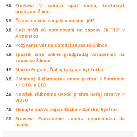
9.8.
Preview: V sobotu opäť doma, tentokrát
privítame Žilinu
8.8.
Čo vás najviac zaujalo v mesiaci júl?
8.8.
Naši hráči sú nominovaní na zápasy SR “16“ v
Arménsku
7.8.
Pozývame vás na domáci zápas so Žilinou
6.8.
Spustili sme online predpredaj vstupeniek na
zápas so Žilinou
4.8.
Martin Regáli: „Žiaľ aj taký vie byť futbal“
3.8.
Oslabený Ružomberok doma prehral s Pohroním
+ FOTO, VIDEO
2.8.
Napriek sľubnému úvodu prehra našej rezervy +
VIDEO
2.8.
Sledujte naživo zápas Béčka v Banskej Bystrici!
2.8.
Preview: Podcenenie súpera neprichádza do
úvahy