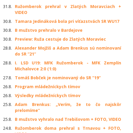
31.8.
Ružomberok prehral v Zlatých Moravciach +
VIDEO
30.8.
Tamara Jedináková bola pri víťazstvách SR WU17
30.8.
B mužstvo prehralo v Bardejove
30.8.
Preview: Ruža cestuje do Zlatých Moraviec
28.8.
Alexander Mojžiš a Adam Brenkus sú nominovaní
do SR “21“
28.8.
I. LSD U19: MFK Ružomberok - MFK Zemplín
Michalovce 2:0 (1:0)
27.8.
Tomáš Bobček je nominovaný do SR “19“
26.8.
Program mládežníckych tímov
26.8.
Výsledky mládežníckych tímov
25.8.
Adam Brenkus: „Verím, že to čo najskôr
prelomíme“
25.8.
B mužstvo vyhralo nad Trebišovom + FOTO, VIDEO
24.8.
Ružomberok doma prehral s Trnavou + FOTO,