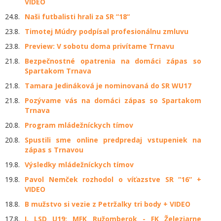
VIDEO
24.8.
Naši futbalisti hrali za SR “18“
23.8.
Timotej Múdry podpísal profesionálnu zmluvu
23.8.
Preview: V sobotu doma privítame Trnavu
21.8.
Bezpečnostné opatrenia na domáci zápas so
Spartakom Trnava
21.8.
Tamara Jedináková je nominovaná do SR WU17
21.8.
Pozývame vás na domáci zápas so Spartakom
Trnava
20.8.
Program mládežníckych tímov
20.8.
Spustili sme online predpredaj vstupeniek na
zápas s Trnavou
19.8.
Výsledky mládežníckych tímov
19.8.
Pavol Nemček rozhodol o víťazstve SR “16“ +
VIDEO
18.8.
B mužstvo si vezie z Petržalky tri body + VIDEO
17.8.
I. LSD U19: MFK Ružomberok - FK Železiarne