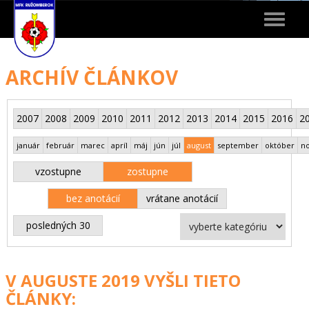
Toggle
navigat
ARCHÍV ČLÁNKOV
2007
2008
2009
2010
2011
2012
2013
2014
2015
2016
2
január
február
marec
apríl
máj
jún
júl
august
september
október
n
vzostupne
zostupne
bez anotácií
vrátane anotácií
posledných 30
V AUGUSTE 2019 VYŠLI TIETO
ČLÁNKY: