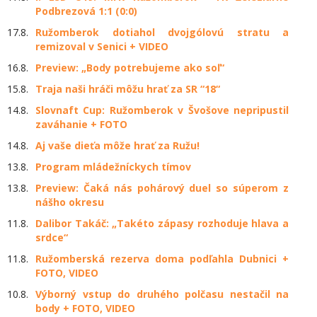
Podbrezová 1:1 (0:0)
17.8.
Ružomberok dotiahol dvojgólovú stratu a
remizoval v Senici + VIDEO
16.8.
Preview: „Body potrebujeme ako soľ“
15.8.
Traja naši hráči môžu hrať za SR “18“
14.8.
Slovnaft Cup: Ružomberok v Švošove nepripustil
zaváhanie + FOTO
14.8.
Aj vaše dieťa môže hrať za Ružu!
13.8.
Program mládežníckych tímov
13.8.
Preview: Čaká nás pohárový duel so súperom z
nášho okresu
11.8.
Dalibor Takáč: „Takéto zápasy rozhoduje hlava a
srdce“
11.8.
Ružomberská rezerva doma podľahla Dubnici +
FOTO, VIDEO
10.8.
Výborný vstup do druhého polčasu nestačil na
body + FOTO, VIDEO