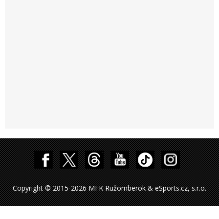
Copyright © 2015-2026 MFK Ružomberok & eSports.cz, s.r.o.