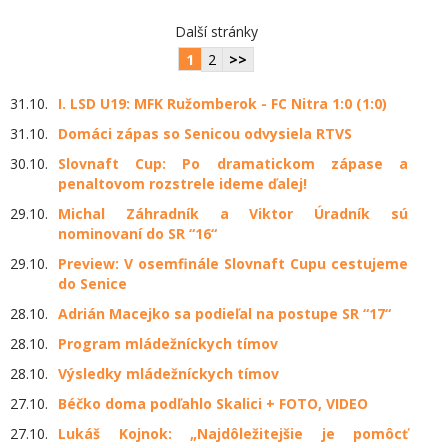
Další stránky
1
2
>>
31.10.
I. LSD U19: MFK Ružomberok - FC Nitra 1:0 (1:0)
31.10.
Domáci zápas so Senicou odvysiela RTVS
30.10.
Slovnaft Cup: Po dramatickom zápase a
penaltovom rozstrele ideme ďalej!
29.10.
Michal Záhradník a Viktor Úradník sú
nominovaní do SR “16“
29.10.
Preview: V osemfinále Slovnaft Cupu cestujeme
do Senice
28.10.
Adrián Macejko sa podieľal na postupe SR “17“
28.10.
Program mládežníckych tímov
28.10.
Výsledky mládežníckych tímov
27.10.
Béčko doma podľahlo Skalici + FOTO, VIDEO
27.10.
Lukáš Kojnok: „Najdôležitejšie je pomôcť