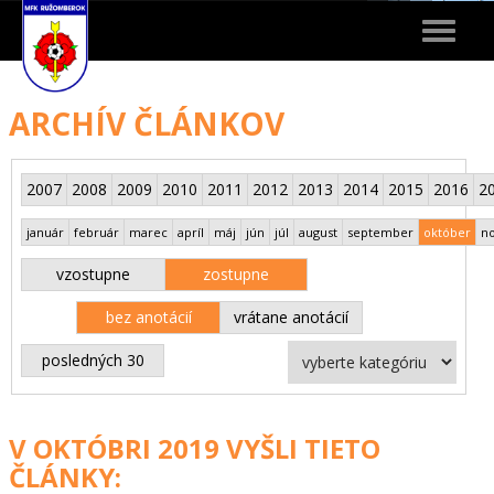
Toggle
navigat
ARCHÍV ČLÁNKOV
2007
2008
2009
2010
2011
2012
2013
2014
2015
2016
2
január
február
marec
apríl
máj
jún
júl
august
september
október
n
vzostupne
zostupne
bez anotácií
vrátane anotácií
posledných 30
V OKTÓBRI 2019 VYŠLI TIETO
ČLÁNKY: