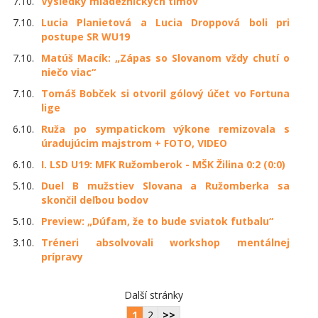
7.10.
Výsledky mládežníckych tímov
7.10.
Lucia Planietová a Lucia Droppová boli pri
postupe SR WU19
7.10.
Matúš Macík: „Zápas so Slovanom vždy chutí o
niečo viac“
7.10.
Tomáš Bobček si otvoril gólový účet vo Fortuna
lige
6.10.
Ruža po sympatickom výkone remizovala s
úradujúcim majstrom + FOTO, VIDEO
6.10.
I. LSD U19: MFK Ružomberok - MŠK Žilina 0:2 (0:0)
5.10.
Duel B mužstiev Slovana a Ružomberka sa
skončil deľbou bodov
5.10.
Preview: „Dúfam, že to bude sviatok futbalu“
3.10.
Tréneri absolvovali workshop mentálnej
prípravy
Další stránky
1
2
>>