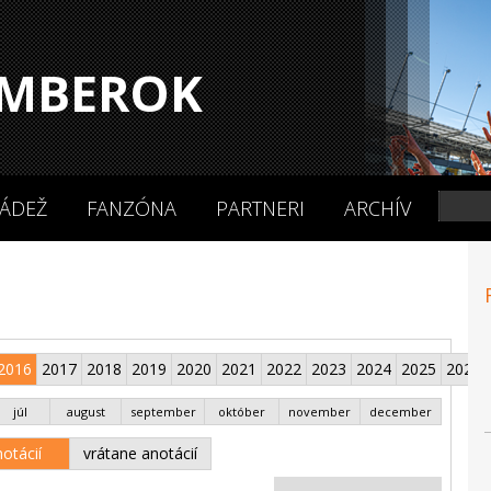
MBEROK
ÁDEŽ
FANZÓNA
PARTNERI
ARCHÍV
2016
2017
2018
2019
2020
2021
2022
2023
2024
2025
2026
júl
august
september
október
november
december
otácií
vrátane anotácií