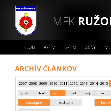
MFK
RUŽO
KLUB
A-TÍM
B-TÍM
ŽENY
ML
ARCHÍV ČLÁNKOV
2007
2008
2009
2010
2011
2012
2013
2014
2015
január
február
marec
apríl
máj
jún
vzostupne
zostupne
bez an