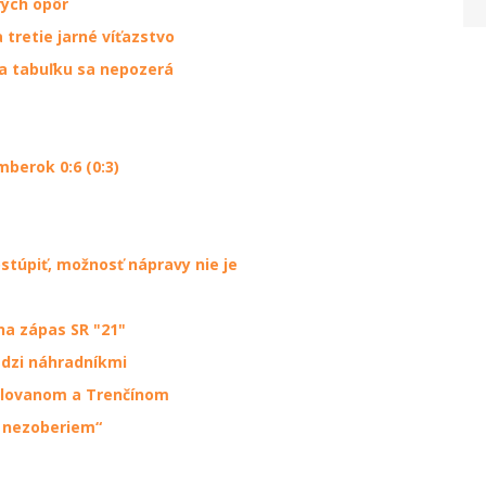
rých opôr
tretie jarné víťazstvo
na tabuľku sa nepozerá
mberok 0:6 (0:3)
stúpiť, možnosť nápravy nie je
na zápas SR "21"
edzi náhradníkmi
Slovanom a Trenčínom
u nezoberiem“