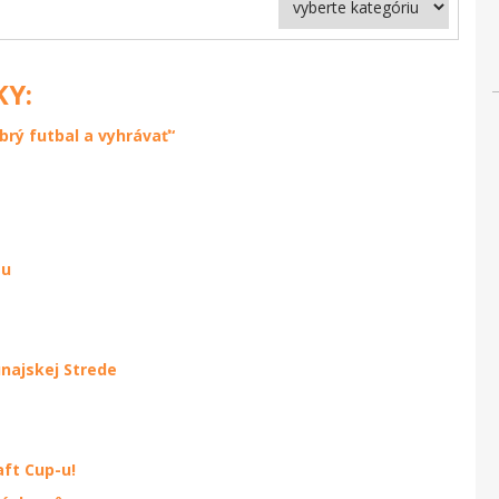
KY:
rý futbal a vyhrávať“
mu
unajskej Strede
aft Cup-u!