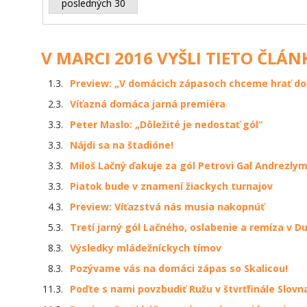
posledných 30
V MARCI 2016 VYŠLI TIETO ČLÁN
1.3.
Preview: „V domácich zápasoch chceme hrať dob
2.3.
Víťazná domáca jarná premiéra
3.3.
Peter Maslo: „Dôležité je nedostať gól“
3.3.
Nájdi sa na štadióne!
3.3.
Miloš Lačný ďakuje za gól Petrovi Gal Andrezly
3.3.
Piatok bude v znamení žiackych turnajov
4.3.
Preview: Víťazstvá nás musia nakopnúť
5.3.
Tretí jarný gól Lačného, oslabenie a remíza v D
8.3.
Výsledky mládežníckych tímov
8.3.
Pozývame vás na domáci zápas so Skalicou!
11.3.
Poďte s nami povzbudiť Ružu v štvrťfinále Slovn