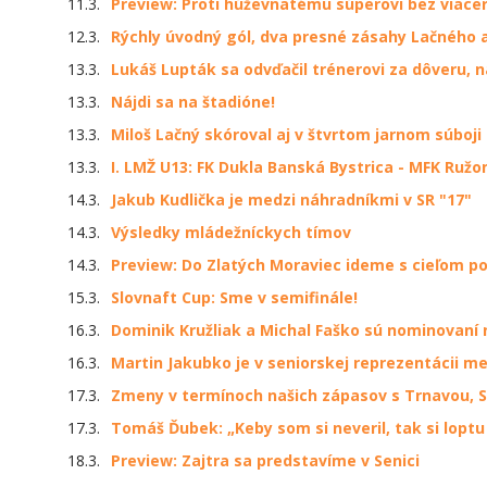
11.3.
Preview: Proti húževnatému súperovi bez viace
12.3.
Rýchly úvodný gól, dva presné zásahy Lačného a 
13.3.
Lukáš Lupták sa odvďačil trénerovi za dôveru, 
13.3.
Nájdi sa na štadióne!
13.3.
Miloš Lačný skóroval aj v štvrtom jarnom súboji
13.3.
I. LMŽ U13: FK Dukla Banská Bystrica - MFK Ružo
14.3.
Jakub Kudlička je medzi náhradníkmi v SR "17"
14.3.
Výsledky mládežníckych tímov
14.3.
Preview: Do Zlatých Moraviec ideme s cieľom po
15.3.
Slovnaft Cup: Sme v semifinále!
16.3.
Dominik Kružliak a Michal Faško sú nominovaní 
16.3.
Martin Jakubko je v seniorskej reprezentácii m
17.3.
Zmeny v termínoch našich zápasov s Trnavou, 
17.3.
Tomáš Ďubek: „Keby som si neveril, tak si lopt
18.3.
Preview: Zajtra sa predstavíme v Senici