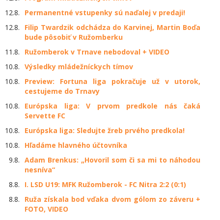
12.8.
Permanentné vstupenky sú naďalej v predaji!
12.8.
Filip Twardzik odchádza do Karvinej, Martin Boďa
bude pôsobiť v Ružomberku
11.8.
Ružomberok v Trnave nebodoval + VIDEO
10.8.
Výsledky mládežníckych tímov
10.8.
Preview: Fortuna liga pokračuje už v utorok,
cestujeme do Trnavy
10.8.
Európska liga: V prvom predkole nás čaká
Servette FC
10.8.
Európska liga: Sledujte žreb prvého predkola!
10.8.
Hľadáme hlavného účtovníka
9.8.
Adam Brenkus: „Hovoril som či sa mi to náhodou
nesníva“
8.8.
I. LSD U19: MFK Ružomberok - FC Nitra 2:2 (0:1)
8.8.
Ruža získala bod vďaka dvom gólom zo záveru +
FOTO, VIDEO