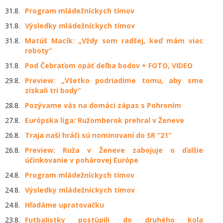
31.8.
Program mládežníckych tímov
31.8.
Výsledky mládežníckych tímov
31.8.
Matúš Macík: „Vždy som radšej, keď mám viac
roboty“
31.8.
Pod Čebraťom opäť deľba bodov + FOTO, VIDEO
29.8.
Preview: „Všetko podriadime tomu, aby sme
získali tri body“
28.8.
Pozývame vás na domáci zápas s Pohroním
27.8.
Európska liga: Ružomberok prehral v Ženeve
26.8.
Traja naši hráči sú nominovaní do SR “21“
26.8.
Preview: Ruža v Ženeve zabojuje o ďalšie
účinkovanie v pohárovej Európe
24.8.
Program mládežníckych tímov
24.8.
Výsledky mládežníckych tímov
24.8.
Hľadáme upratovačku
23.8.
Futbalistky postúpili do druhého kola