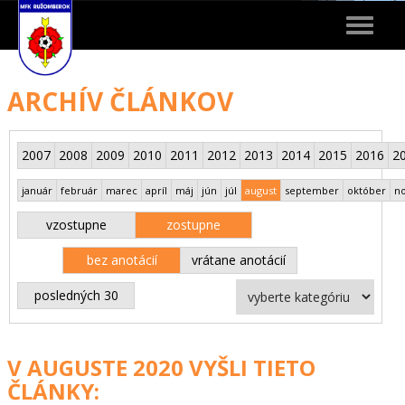
Toggle
navigat
ARCHÍV ČLÁNKOV
2007
2008
2009
2010
2011
2012
2013
2014
2015
2016
2
január
február
marec
apríl
máj
jún
júl
august
september
október
n
vzostupne
zostupne
bez anotácií
vrátane anotácií
posledných 30
V AUGUSTE 2020 VYŠLI TIETO
ČLÁNKY: