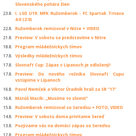
Slovenského pohára žien
23.8.
I. LSD U19: MFK Ružomberok - FC Spartak Trnava
4:0 (2:0)
22.8.
Ružomberok remizoval v Nitre + VIDEO
21.8.
Preview: V sobotu sa predstavíme v Nitre
18.8.
Program mládežníckych tímov
17.8.
Výsledky mládežníckych tímov
17.8.
Slovnaft Cup: Zápas v Lipanoch je odložený!
17.8.
Preview: Do nového ročníka Slovnaft Cupu
vstúpime v Lipanoch
16.8.
Pavol Nemček a Viktor Úradník hrali za SR “17“
16.8.
Matúš Macík: „Musíme to zlomiť“
15.8.
Ružomberok remizoval so Sereďou + FOTO, VIDEO
14.8.
Preview: V sobotu doma privítame Sereď
13.8.
Pozývame vás na domáci zápas so Sereďou
12.8.
Program mládežníckych tímov