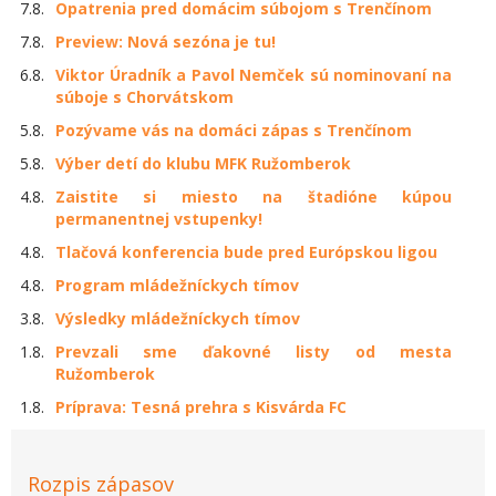
7.8.
Opatrenia pred domácim súbojom s Trenčínom
7.8.
Preview: Nová sezóna je tu!
6.8.
Viktor Úradník a Pavol Nemček sú nominovaní na
súboje s Chorvátskom
5.8.
Pozývame vás na domáci zápas s Trenčínom
5.8.
Výber detí do klubu MFK Ružomberok
4.8.
Zaistite si miesto na štadióne kúpou
permanentnej vstupenky!
4.8.
Tlačová konferencia bude pred Európskou ligou
4.8.
Program mládežníckych tímov
3.8.
Výsledky mládežníckych tímov
1.8.
Prevzali sme ďakovné listy od mesta
Ružomberok
1.8.
Príprava: Tesná prehra s Kisvárda FC
Rozpis zápasov